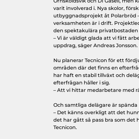
Örnsköldsvik och DI Gasell, men k
varit involverad i. Nya skolor, fö
utbyggnadsprojekt åt Polarbröd –
verksamheten är i drift. Projektl
den spektakulära privatbostaden i
– Vi är väldigt glada att vi fått
uppdrag, säger Andreas Jonsson.
Nu planerar Tecnicon för ett för
områden där det finns en efterfr
har haft en stabil tillväxt och de
efterfrågan håller i sig.
– Att vi hittar medarbetare med 
Och samtliga delägare är spända
– Det känns overkligt att det hunn
det har gått så pass bra som det h
Tecnicon.