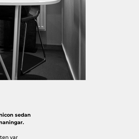
cnicon sedan
tmaningar.
ten var