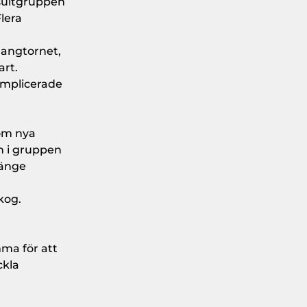
nsultgruppen
Flera
langtornet,
art.
komplicerade
nom nya
n i gruppen
länge
kog.
mma för att
ckla