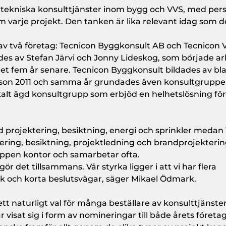
 tekniska konsulttjänster inom bygg och VVS, med pers
 varje projekt. Den tanken är lika relevant idag som d
v två företag: Tecnicon Byggkonsult AB och Tecnicon 
es av Stefan Järvi och Jonny Lideskog, som började a
et fem år senare. Tecnicon Byggkonsult bildades av bl
son 2011 och samma år grundades även konsultgruppe
okalt ägd konsultgrupp som erbjöd en helhetslösning fö
 projektering, besiktning, energi och sprinkler medan
ring, besiktning, projektledning och brandprojekterin
uppen kontor och samarbetar ofta.
ör det tillsammans. Vår styrka ligger i att vi har flera
k och korta beslutsvägar, säger Mikael Ödmark.
ett naturligt val för många beställare av konsulttjänster
isat sig i form av nomineringar till både årets företag