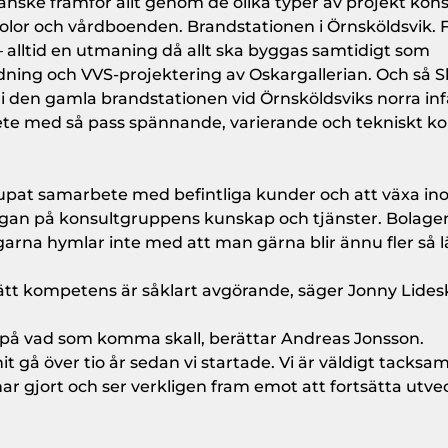
anske framför allt genom de olika typer av projekt ko
rskolor och vårdboenden. Brandstationen i Örnsköldsvik. 
 alltid en utmaning då allt ska byggas samtidigt som
edning och VVS-projektering av Oskargallerian. Och så S
 den gamla brandstationen vid Örnsköldsviks norra inf
 arbete med så pass spännande, varierande och tekniskt 
djupat samarbete med befintliga kunder och att växa i
ågan på konsultgruppens kunskap och tjänster. Bolage
lägarna hymlar inte med att man gärna blir ännu fler så 
rätt kompetens är såklart avgörande, säger Jonny Lides
 på vad som komma skall, berättar Andreas Jonsson.
it gå över tio år sedan vi startade. Vi är väldigt tacksa
ar gjort och ser verkligen fram emot att fortsätta utve