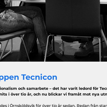
uppen Tecnicon
onalism och samarbete – det har varit ledord för Te
its i över tio år, och nu blickar vi framåt mot nya u
 i Örnsköldsvik för över tio år sedan. Redan från star