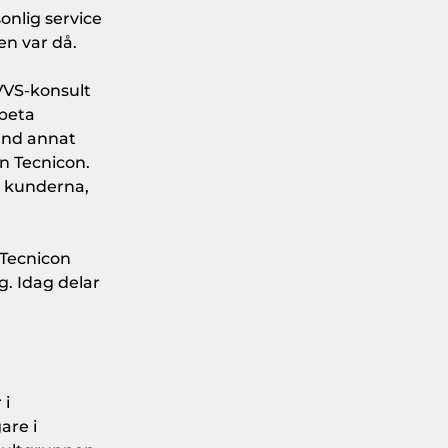
onlig service
en var då.
VVS-konsult
rbeta
and annat
n Tecnicon.
r kunderna,
 Tecnicon
g. Idag delar
 i
are i