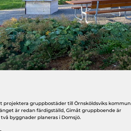
t projektera gruppbostäder till Örnsköldsviks kommun
änget är redan färdigställd, Gimåt gruppboende är
 två byggnader planeras i Domsjö.