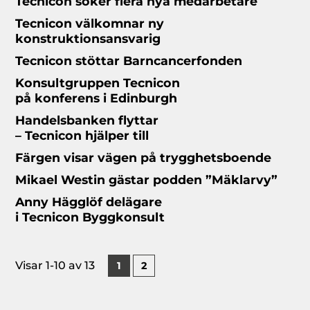
Tecnicon söker flera nya medarbetare
Tecnicon välkomnar ny
konstruktionsansvarig
Tecnicon stöttar Barncancerfonden
Konsultgruppen Tecnicon
på konferens i Edinburgh
Handelsbanken flyttar
– Tecnicon hjälper till
Färgen visar vägen
på trygghetsboende
Mikael Westin gästar
podden ”Mäklarvy”
Anny Hägglöf delägare
i Tecnicon Byggkonsult
Visar
1-10
av 13
1
2